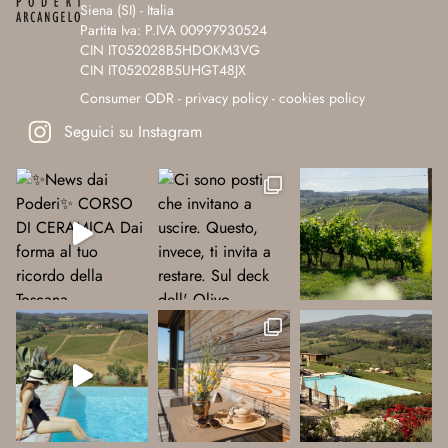
Siena (SI) - Italia
Partita Iva: P.IVA 00997930524
CIN IT052028B5HDOKM3VG
CIN IT052028B5UHGT48JX
Consumer ODR
-
privacy policy
-
cookies policy
Seguici su Instagram