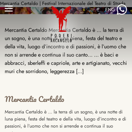
Salta
Mercantia Certaldo | Festival Internazionale del Teatro di Strada
ENG
al
Attiva/disattiva
contenuto
menu
Mercantia Certaldo Mercantia Certaldo è … la terra di
un sogno, è una notte di luna piena, festa del teatro e
della vita, luogo d’incontro e di passioni, è l’uomo che
non si arrende e continua il suo canto… … è baci e
abbracci, sberleffi e capriole, arte e artigianato, vecchi
muri che sorridono, leggerezza […]
Mercantia Certaldo
Mercantia Certaldo è … la terra di un sogno, è una notte di
luna piena, festa del teatro e della vita, luogo d’incontro e di
passioni, è l’uomo che non si arrende e continua il suo