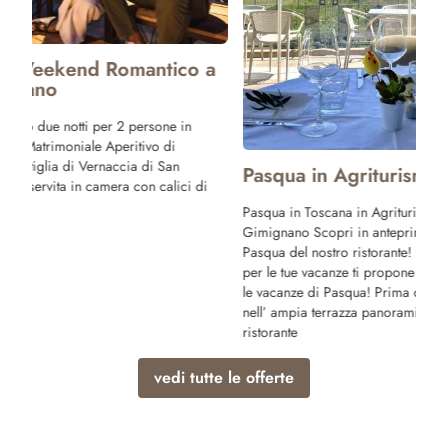
a
Ponte 25 A
Trascorri il Po
noi ! Prenota le
San Gimignano 
cultura, ma anch
Pasqua in Agriturismo in Toscana
buona tavola e 
Pasqua in Toscana in Agriturismo San
Gimignano Scopri in anteprima il menu di
Pasqua del nostro ristorante! Poderi Arcangelo
per le tue vacanze ti propone speciali offerte per
le vacanze di Pasqua! Prima colazione servita
nell’ ampia terrazza panoramica del nostro
ristorante
vedi tutte le offerte