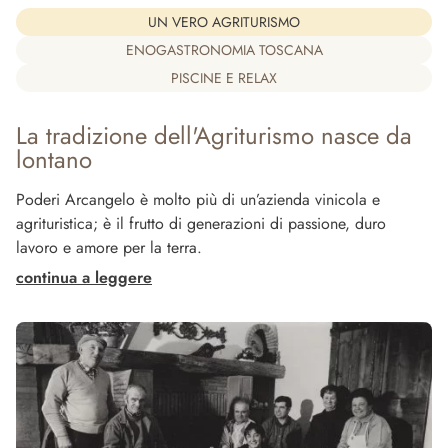
UN VERO AGRITURISMO
ENOGASTRONOMIA TOSCANA
PISCINE E RELAX
La tradizione dell'Agriturismo nasce da
I
lontano
P
Poderi Arcangelo è molto più di un’azienda vinicola e
Po
agrituristica; è il frutto di generazioni di passione, duro
Gi
lavoro e amore per la terra.
To
Le radici profonde della famiglia Mora, contadini orgogliosi
Vi
continua a leggere
co
delle Marche, aspre terre dove il lavoro dei campi era
at
sinonimo di fatica e sacrificio, si sono saldamente ancorate
ag
alla fertile toscana, coronando il sogno di possedere un
es
pezzetto di terra da chiamare proprio. Lì, con tenacia e
…
sacrificio, hanno trasformato piccoli appezzamenti in un’oasi
In
di produzione di alta qualità.
ex
Ogni bottiglia è il risultato di un’arte tramandata di
al