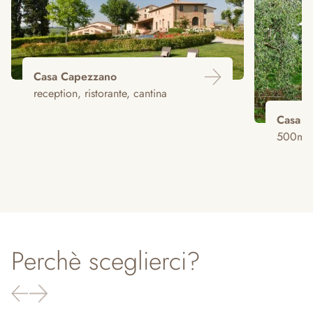
Casa Capezzano
reception, ristorante, cantina
Casa A
500mt 
Perchè sceglierci?