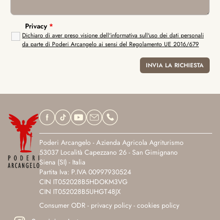
Privacy
*
Dichiaro di aver preso visione dell'informativa sull'uso dei dati personali
da parte di Poderi Arcangelo ai sensi del Regolamento UE 2016/679
Poderi Arcangelo - Azienda Agricola Agriturismo
53037 Località Capezzano 26 - San Gimignano
Siena (SI) - Italia
Partita Iva: P.IVA 00997930524
CIN IT052028B5HDOKM3VG
CIN IT052028B5UHGT48JX
Consumer ODR
-
privacy policy
-
cookies policy