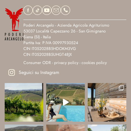
Poderi Arcangelo - Azienda Agricola Agriturismo
53037 Località Capezzano 26 - San Gimignano
Siena (SI) - Italia
Partita Iva: P.IVA 00997930524
CIN IT052028B5HDOKM3VG
CIN IT052028B5UHGT48JX
Consumer ODR
-
privacy policy
-
cookies policy
Seguici su Instagram