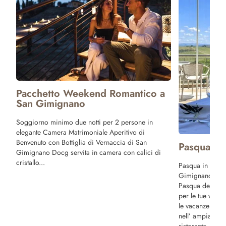
a
Ponte 25 A
Trascorri il Po
noi ! Prenota le
San Gimignano 
cultura, ma anch
Pasqua in Agriturismo in Toscana
buona tavola e 
Pasqua in Toscana in Agriturismo San
Gimignano Scopri in anteprima il menu di
Pasqua del nostro ristorante! Poderi Arcangelo
per le tue vacanze ti propone speciali offerte per
le vacanze di Pasqua! Prima colazione servita
nell’ ampia terrazza panoramica del nostro