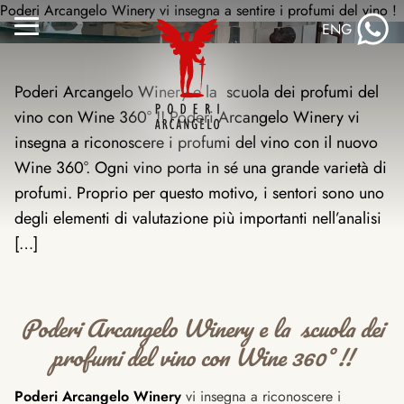
Salta
Poderi Arcangelo Winery vi insegna a sentire i profumi del vino !
ENG
al
Attiva/disattiva
contenuto
menu
Poderi Arcangelo Winery e la scuola dei profumi del
vino con Wine 360° !! Poderi Arcangelo Winery vi
insegna a riconoscere i profumi del vino con il nuovo
Wine 360°. Ogni vino porta in sé una grande varietà di
profumi. Proprio per questo motivo, i sentori sono uno
degli elementi di valutazione più importanti nell’analisi
[…]
Poderi Arcangelo Winery e la
scuola dei
profumi del vino con Wine 360° !!
Poderi Arcangelo Winery
vi insegna a riconoscere i