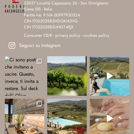
53037 Località Capezzano 26 - San Gimignano
Siena (SI) - Italia
Partita Iva: P.IVA 00997930524
CIN IT052028B5HDOKM3VG
CIN IT052028B5UHGT48JX
Consumer ODR
-
privacy policy
-
cookies policy
Seguici su Instagram