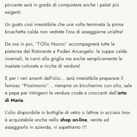
piccante sarà in grado di conquistare anche i palati più
esigenti.
Un gusto così irresistibile che una volta terminata la prima
bruschetta calda non vedrete l’ora di assaggiarne un’altra!
Da ora in poi, “l’Olio Nuovo” accompagnerà tutte le
pietanze del Ristorante a Poderi Arcangelo: le zuppe calde
invernali, le carni alla griglia ma anche semplicemente le
insalate colorate e ricche di verdure!
E per i veri amanti dell’olio… sarà irresistibile preparare il
famoso “Pinzimonio“… riempire un bicchierino con olio, sale
e pepe per intingervi le verdure crude e croccanti dell’
orto
di Maria
.
L’olio disponibile in bottiglie di vetro o lattine in acciaio Inox
è acquistabile anche nello
shop on-line
, venite ad
assaggiarlo in azienda, vi aspettiamo !!!