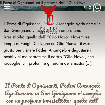
Salta
Il Ponte di Ognissanti, ed il profumo dell’ ”Olio Novo”
ENG
al
Attiva/disattiva
contenuto
menu
Il Ponte di Ognissanti, Poderi Arcangelo Agriturismo in
San Gimignano vi accoglie con un profumo
irresistibile: quello dell’ ”Olio Novo” Novembre
tempo di Funghi Castagne ed Olio Nuovo, il Mese
giusto per visitare Poderi Arcangelo e degustare i
nostri vini ma soprattutto il nostro “Olio Novo“, che
raccoglie tutti profumi e gli aromi della nostra […]
Il Ponte di Ognissanti, Poderi Arcangelo
Agriturismo in San Gimignano vi accoglie
con un profumo irresistibile: quello dell’