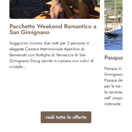
a
Ponte 25 A
Trascorri il Po
noi ! Prenota le
San Gimignano 
cultura, ma anch
Pasqua in Agriturismo in Toscana
buona tavola e 
Pasqua in Toscana in Agriturismo San
Gimignano Scopri in anteprima il menu di
Pasqua del nostro ristorante! Poderi Arcangelo
per le tue vacanze ti propone speciali offerte per
le vacanze di Pasqua! Prima colazione servita
nell’ ampia terrazza panoramica del nostro
ristorante
vedi tutte le offerte